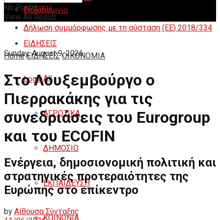
No Result
ΑΡΧΙΚΗ
Επικοινωνία
View All Result
Δήλωση συμμόρφωσης με τη σύσταση (ΕΕ) 2018/334
ΕΙΔΗΣΕΙΣ
Sunday, August 9, 2026
Home
ΕΙΔΗΣΕΙΣ
ΟΙΚΟΝΟΜΙΑ
Στο Λουξεμβούργο ο
All
Login
Πιερρακάκης για τις
συνεδριάσεις του Eurogroup
ΑΓΡΟΤΙΚΑ
και του ECOFIN
ΔΗΜΟΣΙΟ
Ενέργεια, δημοσιονομική πολιτική και
στρατηγικές προτεραιότητες της
ΕΚΠΑΙΔΕΥΣΗ
Ευρώπης στο επίκεντρο
by
Αίθουσα Σύνταξης
ΚΟΙΝΩΝΙΑ