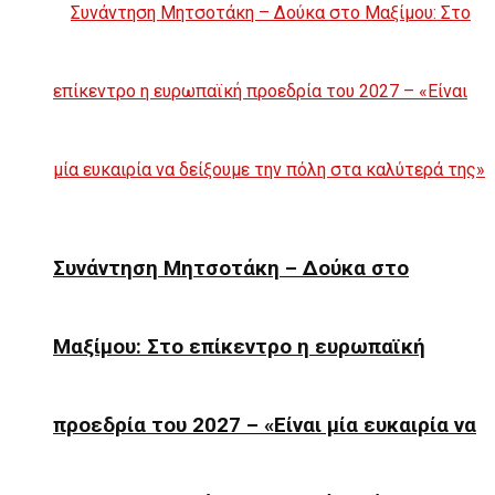
Συνάντηση Μητσοτάκη – Δούκα στο
Μαξίμου: Στο επίκεντρο η ευρωπαϊκή
προεδρία του 2027 – «Είναι μία ευκαιρία να