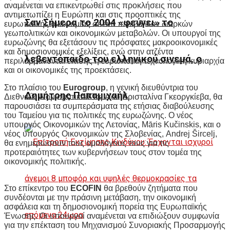
αναμένεται να επικεντρωθεί στις προκλήσεις που
αντιμετωπίζει η Ευρώπη και στις προοπτικές της
Σαν Σήμερα το 2004 «φεύγει» το
ευρωπαϊκής οικονομίας σε ένα περιβάλλον διαρκών
γεωπολιτικών και οικονομικών μεταβολών. Οι υπουργοί της
ευρωζώνης θα εξετάσουν τις πρόσφατες μακροοικονομικές
και δημοσιονομικές εξελίξεις, ενώ στην ατζέντα
λεβεντόπαιδο του ελληνικού σινεμά, ο
περιλαμβάνονται επίσης η ευρωπαϊκή τεχνολογική κυριαρχία
και οι οικονομικές της προεκτάσεις.
Στο πλαίσιο του
Eurogroup
, η γενική διευθύντρια του
Δημήτρης Παπαμιχαήλ
Διεθνούς Νομισματικού Ταμείου Κρισταλίνα Γκεοργκίεβα, θα
παρουσιάσει τα συμπεράσματα της ετήσιας διαβούλευσης
του Ταμείου για τις πολιτικές της ευρωζώνης. Ο νέος
υπουργός Οικονομικών της Λετονίας, Māris Kučinskis, και ο
νέος υπουργός Οικονομικών της Σλοβενίας, Andrej Šircelj,
θα ενημερώσουν τους ομολόγους τους για τις
προτεραιότητες των κυβερνήσεων τους στον τομέα της
οικονομικής πολιτικής.
Στο επίκεντρο του
ECOFIN
θα βρεθούν ζητήματα που
συνδέονται με την πράσινη μετάβαση, την οικονομική
ασφάλεια και τη δημοσιονομική πορεία της Ευρωπαϊκής
Ένωσης. Οι υπουργοί αναμένεται να επιδιώξουν συμφωνία
για την επέκταση του Μηχανισμού Συνοριακής Προσαρμογής