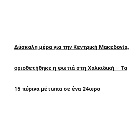
Δύσκολη μέρα για την Κεντρική Μακεδονία,
oριοθετήθηκε η φωτιά στη Χαλκιδική – Τα
15 πύρινα μέτωπα σε ένα 24ωρο