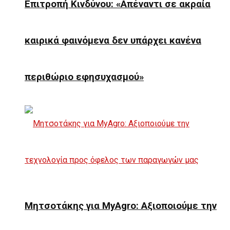
Επιτροπή Κινδύνου: «Απέναντι σε ακραία
καιρικά φαινόμενα δεν υπάρχει κανένα
περιθώριο εφησυχασμού»
Μητσοτάκης για MyAgro: Αξιοποιούμε την