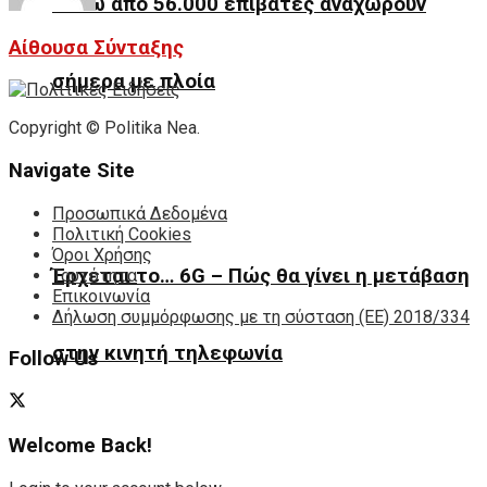
Πάνω από 56.000 επιβάτες αναχωρούν
Αίθουσα Σύνταξης
σήμερα με πλοία
Copyright © Politika Nea.
Navigate Site
Προσωπικά Δεδομένα
Πολιτική Cookies
Όροι Χρήσης
Έρχεται το… 6G – Πώς θα γίνει η μετάβαση
Ταυτότητα
Επικοινωνία
Δήλωση συμμόρφωσης με τη σύσταση (ΕΕ) 2018/334
στην κινητή τηλεφωνία
Follow Us
Welcome Back!