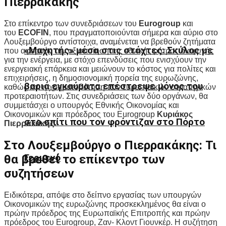
Πιερρακάκης
Στο επίκεντρο των συνεδριάσεων του
Eurogroup
και
του
ECOFIN
, που πραγματοποιούνται σήμερα και αύριο στο
Λουξεμβούργο αντίστοιχα, αναμένεται να βρεθούν ζητήματα
«Μαχητής» μέσα στις στάχτες: Σκύλος με
που αφορούν την αξιοποίηση της εθνικής ρήτρας διαφυγής
για την ενέργεια, με στόχο επενδύσεις που ενισχύουν την
ενεργειακή επάρκεια και μειώνουν το κόστος για πολίτες και
επιχειρήσεις, η δημοσιονομική πορεία της ευρωζώνης,
βαριά εγκαύματα επέστρεψε μόνος του
καθώς και η χρηματοδότηση των ευρωπαϊκών στρατηγικών
προτεραιοτήτων. Στις συνεδριάσεις των δύο οργάνων, θα
συμμετάσχει ο υπουργός Εθνικής Οικονομίας και
Οικονομικών και πρόεδρος του Eurogroup
Κυριάκος
στο σπίτι που τον φρόντιζαν στο Πόρτο
Πιερρακάκης
.
Στο Λουξεμβούργο ο Πιερρακάκης: Τι
Γερμενό
θα βρεθεί το επίκεντρο των
συζητήσεων
Ειδικότερα, απόψε στο δείπνο εργασίας των υπουργών
Οικονομικών της ευρωζώνης προσκεκλημένος θα είναι ο
πρώην πρόεδρος της Ευρωπαϊκής Επιτροπής και πρώην
πρόεδρος του Eurogroup, Ζαν- Κλοντ Γιουνκέρ. Η συζήτηση