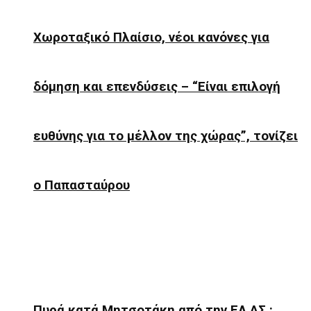
Χωροταξικό Πλαίσιο, νέοι κανόνες για
δόμηση και επενδύσεις – “Είναι επιλογή
ευθύνης για το μέλλον της χώρας”, τονίζει
ο Παπασταύρου
Πυρά κατά Μητσοτάκη από την ΕΛ.ΑΣ.: