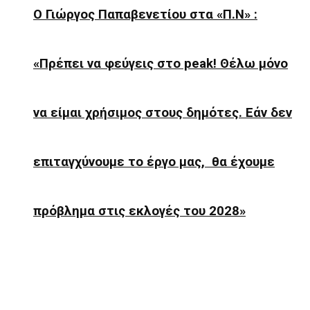
Ο Γιώργος Παπαβενετίου στα «Π.Ν» :
«Πρέπει να φεύγεις στο peak! Θέλω μόνο
να είμαι χρήσιμος στους δημότες. Εάν δεν
επιταγχύνουμε το έργο μας, θα έχουμε
πρόβλημα στις εκλογές του 2028»