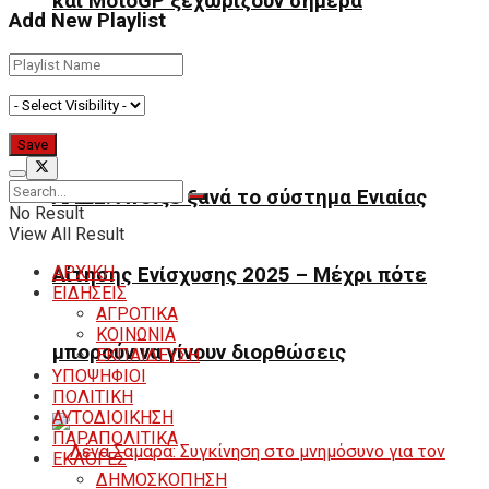
και MotoGP ξεχωρίζουν σήμερα
Add New Playlist
ΑΑΔΕ: Άνοιξε ξανά το σύστημα Ενιαίας
No Result
View All Result
ΑΡΧΙΚΗ
Αίτησης Ενίσχυσης 2025 – Μέχρι πότε
ΕΙΔΗΣΕΙΣ
ΑΓΡΟΤΙΚΑ
ΚΟΙΝΩΝΙΑ
μπορούν να γίνουν διορθώσεις
ΕΚΠΑΙΔΕΥΣΗ
ΥΠΟΨΗΦΙΟΙ
ΠΟΛΙΤΙΚΗ
ΑΥΤΟΔΙΟΙΚΗΣΗ
ΠΑΡΑΠΟΛΙΤΙΚΑ
ΕΚΛΟΓΕΣ
ΔΗΜΟΣΚΟΠΗΣΗ