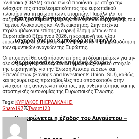
‘Ανθρακα (CBAM) και σε τελικά προϊόντα, με στόχο την
ενίσχυση της αποτελεσματικότητας του ευρωπαϊκού
πλαισίου για τη μείωση των εκπομπών. Παράλληλα, οι
Επιτροπή Εκτίμησης Κινδύνου: Έρχονται
συζητήσεις θα επικεντρωθούν στην πρόοδο υλοποίησης του
Ταμείου Ανάκαμψης και Ανθεκτικότητας. Στην ατζέντα
περιλαμβάνονται επίσης η εαρινή δέσμη μέτρων του
Ευρωπαϊκού Εξαμήνου 2026, η εφαρμογή του νέου
ισχυροί άνεμοι 8 μποφόρ και υψηλές
ευρωπαϊκού δημοσιονομικού πλαισίου και η χρηματοδότηση
των αμυντικών αναγκών της Ευρώπης.
Οι υπουργοί θα συζητήσουν επίσης τη δέσμη μέτρων για την
θερμοκρασίες τα επόμενα 24ωρα
ολοκλήρωση και την εποπτεία της αγοράς, βασικό στοιχείο
της στρατηγικής για την Ένωση Αποταμιεύσεων και
Επενδύσεων (Savings and Investments Union- SIU), καθώς
και τις ευρύτερες πρωτοβουλίες που αποσκοπούν στην
ενίσχυση της ανταγωνιστικότητας, της ανθεκτικότητας και της
στρατηγικής αυτονομίας της Ευρωπαϊκής Ένωσης.
Tags:
ΚΥΡΙΑΚΟΣ ΠΙΕΡΑΑΚΑΚΗΣ
Share
197
Tweet
123
Κορυφώνεται η έξοδος του Αυγούστου –